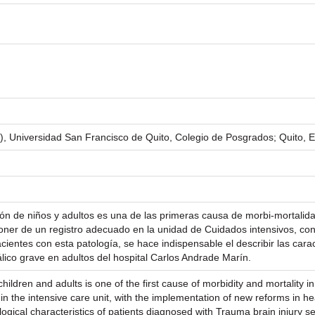
ca), Universidad San Francisco de Quito, Colegio de Posgrados; Quito, 
ión de niños y adultos es una de las primeras causa de morbi-mortalid
oner de un registro adecuado en la unidad de Cuidados intensivos, co
ientes con esta patología, se hace indispensable el describir las cara
ico grave en adultos del hospital Carlos Andrade Marín.
children and adults is one of the first cause of morbidity and mortality in
 the intensive care unit, with the implementation of new reforms in heal
ological characteristics of patients diagnosed with Trauma brain injury 