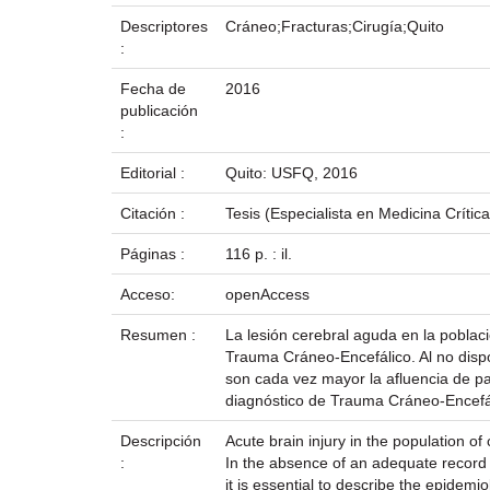
Descriptores
Cráneo;Fracturas;Cirugía;Quito
:
Fecha de
2016
publicación
:
Editorial :
Quito: USFQ, 2016
Citación :
Tesis (Especialista en Medicina Críti
Páginas :
116 p. : il.
Acceso:
openAccess
Resumen :
La lesión cerebral aguda en la poblac
Trauma Cráneo-Encefálico. Al no disp
son cada vez mayor la afluencia de pac
diagnóstico de Trauma Cráneo-Encefál
Descripción
Acute brain injury in the population of 
:
In the absence of an adequate record in
it is essential to describe the epidemi