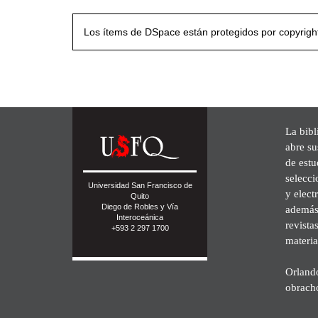
Los ítems de DSpace están protegidos por copyright
La bibl
abre su
de est
selecci
Universidad San Francisco de
y elect
Quito
Diego de Robles y Vía
además 
Interoceánica
revista
+593 2 297 1700
materia
Orland
obrach