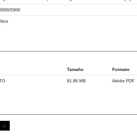
/23000/5906
ítica
Tamaño
Formato
ETO
81.86 MB
Adobe PDF