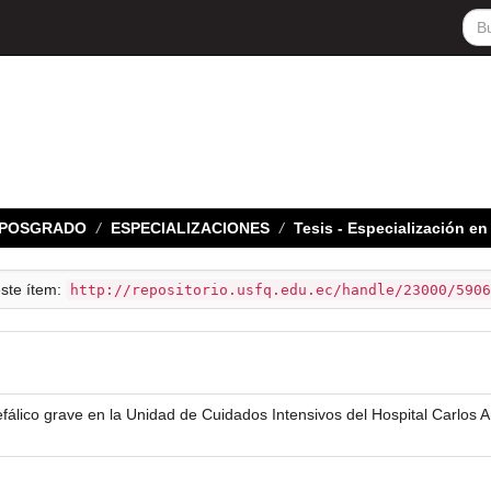
E POSGRADO
ESPECIALIZACIONES
Tesis - Especialización en
este ítem:
http://repositorio.usfq.edu.ec/handle/23000/5906
álico grave en la Unidad de Cuidados Intensivos del Hospital Carlos A