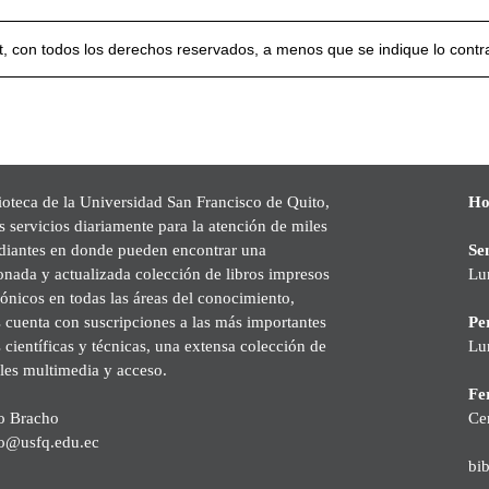
, con todos los derechos reservados, a menos que se indique lo contra
ioteca de la Universidad San Francisco de Quito,
Ho
s servicios diariamente para la atención de miles
udiantes en donde pueden encontrar una
Se
onada y actualizada colección de libros impresos
Lu
rónicos en todas las áreas del conocimiento,
cuenta con suscripciones a las más importantes
Pe
s científicas y técnicas, una extensa colección de
Lu
les multimedia y acceso.
Fer
o Bracho
Ce
o@usfq.edu.ec
bi