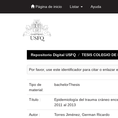
Página de inicio
Listar
Ayuda
Skip
navigation
Repositorio Digital USFQ
TESIS COLEGIO D
Por favor, use este identificador para citar o enlazar 
Tipo de
bachelorThesis
material:
Título :
Epidemiología del trauma cráneo encef
2011 al 2013
Autor :
Torres Jiménez, German Ricardo