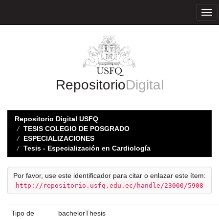
Skip
navigation
Repositorio
Digital
Repositorio Digital USFQ
TESIS COLEGIO DE POSGRADO
ESPECIALIZACIONES
Tesis - Especialización en Cardiología
Por favor, use este identificador para citar o enlazar este ítem:
http://repositorio.usfq.edu.ec/handle/23000/5908
Tipo de
bachelorThesis