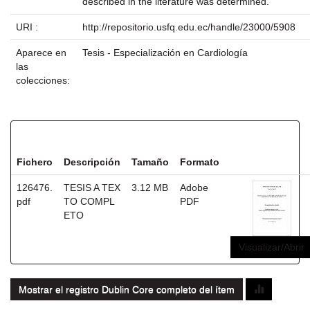
described in the literature was determined.
URI :
http://repositorio.usfq.edu.ec/handle/23000/5908
Aparece en
Tesis - Especialización en Cardiología
las
colecciones:
Ficheros en este ítem:
Fichero
Descripción
Tamaño
Formato
126476.
TESIS A TEX
3.12 MB
Adobe
pdf
TO COMPL
PDF
ETO
Visualizar/Abrir
Mostrar el registro Dublin Core completo del ítem