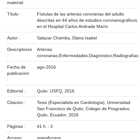
material:
Título :
Fístulas de las arterias coronarias del adulto
descritas en 44 años de estudios coronariográficos
en el Hospital Carlos Andrade Marín
Autor :
Salazar Chamba, Diana Isabel
Descriptores
Arterias
:
coronarias;Enfermedades;Diagnóstico;Radiografías
Fecha de
ago-2016
publicación
:
Editorial :
Quito: USFQ, 2016
Citación :
Tesis (Especialista en Cardiología), Universidad
San Francisco de Quito, Colegio de Posgrados;
Quito, Ecuador, 2016
Páginas :
41 h. : il.
Acceso:
openAccess