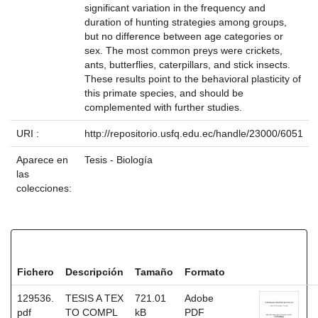
significant variation in the frequency and
duration of hunting strategies among groups,
but no difference between age categories or
sex. The most common preys were crickets,
ants, butterflies, caterpillars, and stick insects.
These results point to the behavioral plasticity of
this primate species, and should be
complemented with further studies.
URI :
http://repositorio.usfq.edu.ec/handle/23000/6051
Aparece en
Tesis - Biología
las
colecciones:
Ficheros en este ítem:
Fichero
Descripción
Tamaño
Formato
129536.
TESIS A TEX
721.01
Adobe
pdf
TO COMPL
kB
PDF