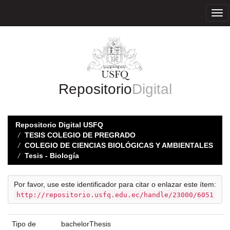
Skip
navigation
Repositorio
Digital
Repositorio Digital USFQ
TESIS COLEGIO DE PREGRADO
COLEGIO DE CIENCIAS BIOLÓGICAS Y AMBIENTALES
Tesis - Biología
Por favor, use este identificador para citar o enlazar este ítem:
http://repositorio.usfq.edu.ec/handle/23000/6051
Tipo de
bachelorThesis