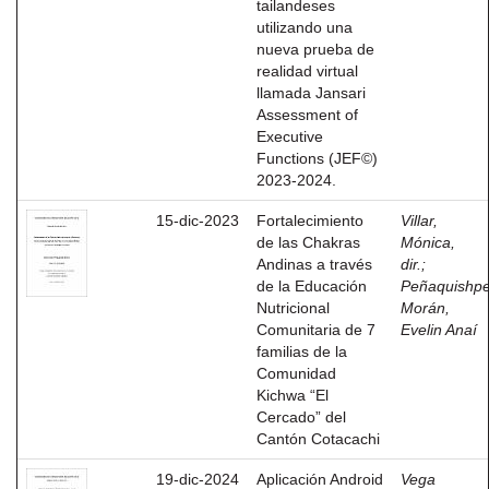
tailandeses
utilizando una
nueva prueba de
realidad virtual
llamada Jansari
Assessment of
Executive
Functions (JEF©️)
2023-2024.
15-dic-2023
Fortalecimiento
Villar,
de las Chakras
Mónica,
Andinas a través
dir.
;
de la Educación
Peñaquishp
Nutricional
Morán,
Comunitaria de 7
Evelin Anaí
familias de la
Comunidad
Kichwa “El
Cercado” del
Cantón Cotacachi
19-dic-2024
Aplicación Android
Vega