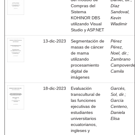
Compras del
Díaz
Sistema
Sandoval,
KOHINOR DBS
Kevin
utilizando Visual
Wladimir
Studio y ASP.NET
13-dic-2023
Segmentación de
Pérez
masas de cáncer
Pérez,
de mama
Noel, dir.
;
utilizando
Zambrano
procesamiento
Campoverde
digital de
Camila
imágenes
18-dic-2023
Evaluación
Garcés,
transcultural de
Sol, dir.
;
las funciones
García
ejecutivas de
Centeno,
estudiantes
Daniela
universitarios
Elisa
ecuatorianos,
ingleses y