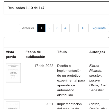
Resultados 1-10 de 147.
Anterior
1
2
3
4
...
15
Siguiente
Resultados por ítem:
Vista
Fecha de
Título
Autor(es)
previa
publicación
17-feb-2022
Diseño e
Flores,
implementación
Ricardo,
de un prototipo
director
;
experimental para
Lucero
aprendizaje
Olalla, Joel
automático
Sebastián
distribuido
2021
Implementación
Riofrío,
del módulo de
Daniel, dir.
;