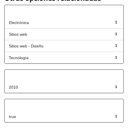
Título
Electrónica
1
Sitios web
1
Sitios web - Diseño
1
Tecnología
1
Fecha de lanzamiento
2010
1
Has File(s)
true
1