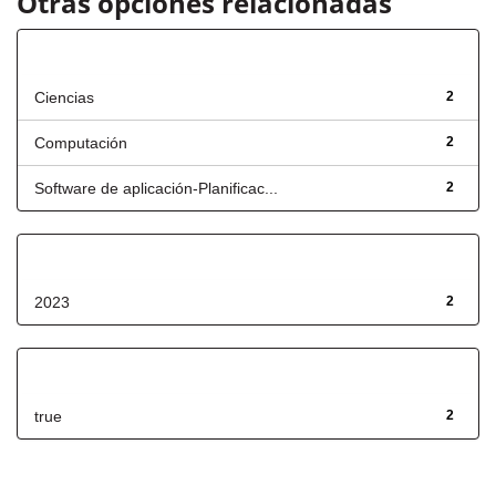
Otras opciones relacionadas
Título
Ciencias
2
Computación
2
Software de aplicación-Planificac...
2
Fecha de lanzamiento
2023
2
Has File(s)
true
2