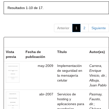
Resultados 1-10 de 17.
Anterior
1
2
Siguiente
Resultados por ítem:
Vista
Fecha de
Título
Autor(es)
previa
publicación
may-2009
Implementación
Carrera,
de seguridad en
Enrique
la mensajería
Vinicio, dir.
;
celular
Albuja,
Juan Pablo
abr-2007
Servicios de
Pasmay,
hosting y
Fausto,
aplicaciones para
dir.
;
guarderías
Chávez