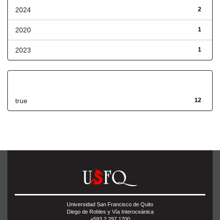
2024
2
2020
1
2023
1
Has File(s)
true
12
Universidad San Francisco de Quito
Diego de Robles y Vía Interoceánica
+593 2 297 1700