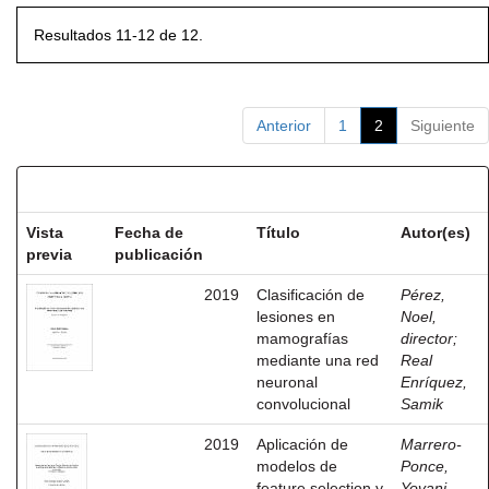
Resultados 11-12 de 12.
Anterior
1
2
Siguiente
Resultados por ítem:
Vista
Fecha de
Título
Autor(es)
previa
publicación
2019
Clasificación de
Pérez,
lesiones en
Noel,
mamografías
director
;
mediante una red
Real
neuronal
Enríquez,
convolucional
Samik
2019
Aplicación de
Marrero-
modelos de
Ponce,
feature selection y
Yovani,