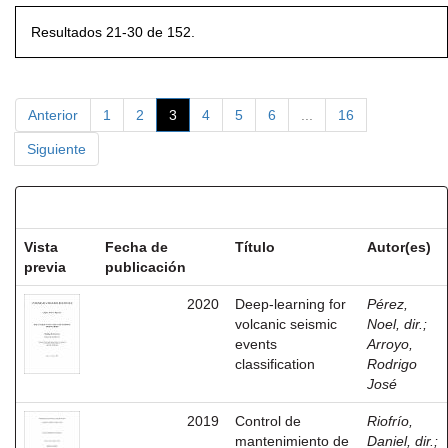
Resultados 21-30 de 152.
Anterior
1
2
3
4
5
6
...
16
Siguiente
Resultados por ítem:
Vista
Fecha de
Título
Autor(es)
previa
publicación
2020
Deep-learning for
Pérez,
volcanic seismic
Noel, dir.
;
events
Arroyo,
classification
Rodrigo
José
2019
Control de
Riofrío,
mantenimiento de
Daniel, dir.
;