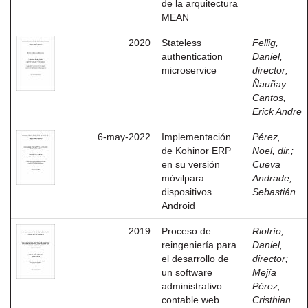
de la arquitectura
MEAN
2020
Stateless
Fellig,
authentication
Daniel,
microservice
director
;
Ñauñay
Cantos,
Erick Andre
6-may-2022
Implementación
Pérez,
de Kohinor ERP
Noel, dir.
;
en su versión
Cueva
móvilpara
Andrade,
dispositivos
Sebastián
Android
2019
Proceso de
Riofrío,
reingeniería para
Daniel,
el desarrollo de
director
;
un software
Mejía
administrativo
Pérez,
contable web
Cristhian