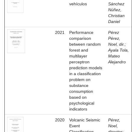
vehículos
Sánchez
Núñez,
Christian
Daniel
2021
Performance
Pérez
comparison
Pérez,
between random
Noel, dir.
;
forest and
Ayala Tola,
multilayer
Mateo
perceptron
Alejandro
prediction models
in a classification
problem on
substance
consumption
based on
psychological
indicators
2020
Volcanic Seismic
Pérez,
Event
Noel,
Classification
director
;