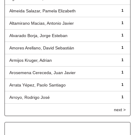
Almeida Salazar, Pamela Elizabeth
1
Altamirano Macias, Antonio Javier
1
Alvarado Borja, Jorge Esteban
1
Amores Arellano, David Sebastián
1
Armijos Kruger, Adrian
1
Arosemena Cereceda, Juan Javier
1
Arrata Yépez, Paolo Santiago
1
Arroyo, Rodrigo José
1
next >
Título