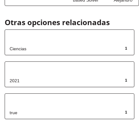
based Solver
Alejandro
Otras opciones relacionadas
Título
Ciencias
1
Fecha de lanzamiento
2021
1
Has File(s)
true
1