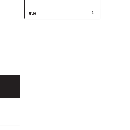
Has File(s)
true
1