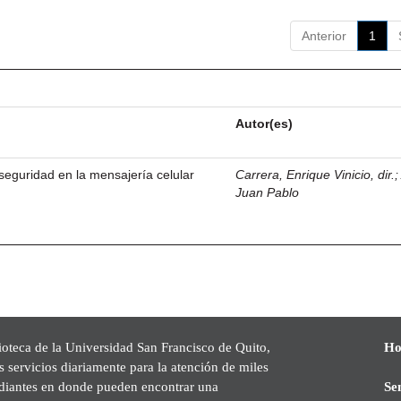
Anterior
1
Autor(es)
eguridad en la mensajería celular
Carrera, Enrique Vinicio, dir.
Juan Pablo
ioteca de la Universidad San Francisco de Quito,
Ho
s servicios diariamente para la atención de miles
udiantes en donde pueden encontrar una
Se