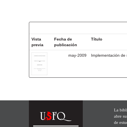
Resultados por ítem:
Vista
Fecha de
Título
previa
publicación
may-2009
Implementación de s
La bibl
abre su
de est