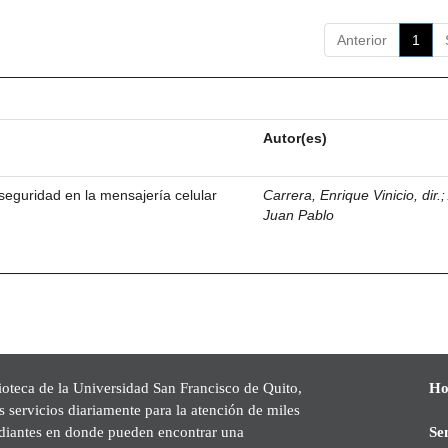
Anterior
1
Autor(es)
eguridad en la mensajería celular
Carrera, Enrique Vinicio, dir.
Juan Pablo
ioteca de la Universidad San Francisco de Quito,
Ho
s servicios diariamente para la atención de miles
udiantes en donde pueden encontrar una
Se