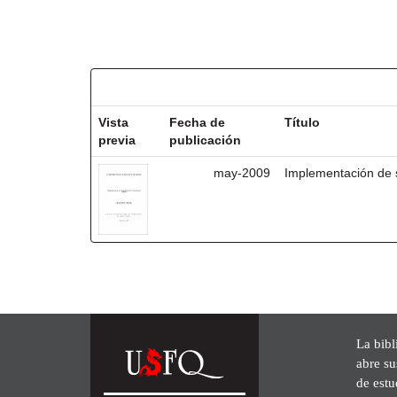
Resultados por ítem:
Vista
Fecha de
Título
previa
publicación
may-2009
Implementación de s
La bibl
abre su
de est