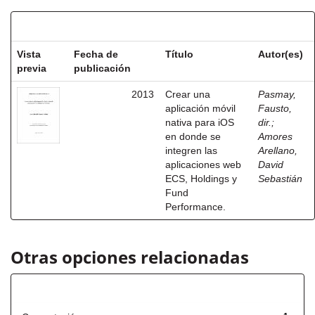
Resultados por ítem:
Vista
Fecha de
Título
Autor(es)
previa
publicación
2013
Crear una
Pasmay,
aplicación móvil
Fausto,
nativa para iOS
dir.
;
en donde se
Amores
integren las
Arellano,
aplicaciones web
David
ECS, Holdings y
Sebastián
Fund
Performance.
Otras opciones relacionadas
Título