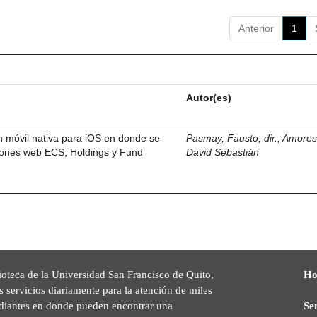
Anterior
1
Autor(es)
n móvil nativa para iOS en donde se
Pasmay, Fausto, dir.
;
Amores 
ciones web ECS, Holdings y Fund
David Sebastián
ioteca de la Universidad San Francisco de Quito,
Ho
s servicios diariamente para la atención de miles
udiantes en donde pueden encontrar una
Se