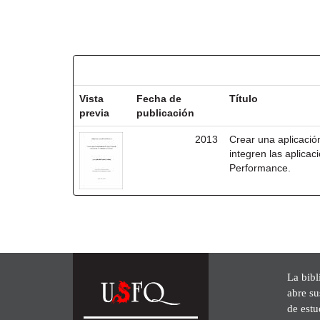
Resultados por ítem:
Vista
Fecha de
Título
previa
publicación
2013
Crear una aplicació
integren las aplica
Performance.
La bibl
abre su
de est