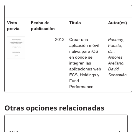
Resultados por ítem:
Vista
Fecha de
Título
Autor(es)
previa
publicación
2013
Crear una
Pasmay,
aplicación móvil
Fausto,
nativa para iOS
dir.
;
en donde se
Amores
integren las
Arellano,
aplicaciones web
David
ECS, Holdings y
Sebastián
Fund
Performance.
Otras opciones relacionadas
Fecha de lanzamiento