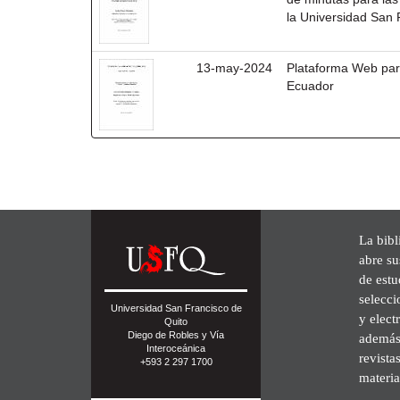
la Universidad San
13-may-2024
Plataforma Web par
Ecuador
La bibl
abre su
de est
selecci
Universidad San Francisco de
y elect
Quito
Diego de Robles y Vía
además 
Interoceánica
revista
+593 2 297 1700
materia