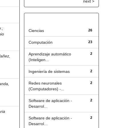
next >
Título
r.
;
Ciencias
26
nio
Computación
23
Aprendizaje automático
2
lañez,
(Inteligen...
Ingeniería de sistemas
2
Redes neuronales
2
anda,
(Computadores) -...
Software de aplicación -
2
Desarrol...
ria
Software de aplicación -
2
Desarrol...