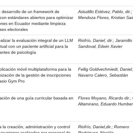
0 : desarrollo de un framework de
Astudillo Estévez, Pablo, dir.
;
 con estándares abiertos para optimizar
Mendoza Flores, Kristian Sai
iones en Ecuador mediante limpieza
ses electorales
alizar la evaluación integral de un LLM
Riofrío, Daniel, dir.
;
Jaramillo
tual con un paciente artificial para la
Sandoval, Edwin Xavier
antes de psicología
licación móvil multiplataforma para la
Fellig Goldvechmiedt, Daniel, 
imización de la gestión de inscripciones
Navarro Calero, Sebastián
nasio Gym Pro
ación de una guía curricular basada en
Flores Moyano, Ricardo dir.
;
Altamirano, Eduardo Humber
 la creación, administración y control
Riofrío, Daniel,dir.
;
Romero
 reuniones realizadas por personal de
Rodríguez, Nicolás