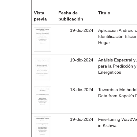
Resultados por ítem:
Vista
Fecha de
Título
previa
publicación
19-dic-2024
Aplicación Android
Identificación Efici
Hogar
19-dic-2024
Análisis Espectral y
para la Predicción 
Energéticos
18-dic-2024
Towards a Methodol
Data from Kapak’s 
19-dic-2024
Fine-tuning Wav2Ve
in Kichwa