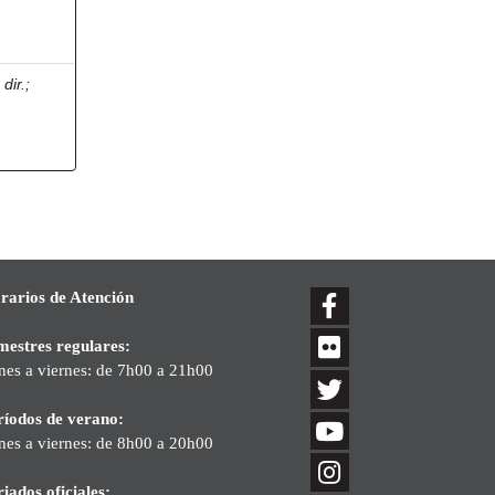
dir.
;
rarios de Atención
mestres regulares:
nes a viernes: de 7h00 a 21h00
ríodos de verano:
nes a viernes: de 8h00 a 20h00
iados oficiales: