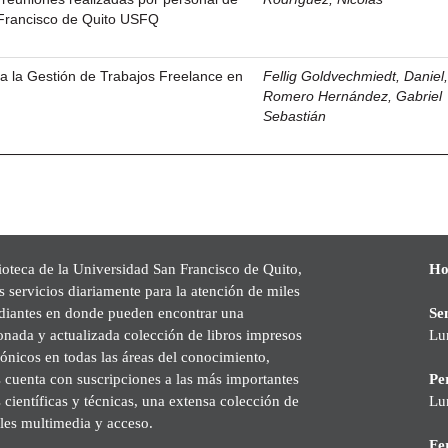
 Francisco de Quito USFQ
a la Gestión de Trabajos Freelance en
Fellig Goldvechmiedt, Daniel, 
Romero Hernández, Gabriel
Sebastián
ioteca de la Universidad San Francisco de Quito,
Ho
s servicios diariamente para la atención de miles
udiantes en donde pueden encontrar una
Se
onada y actualizada colección de libros impresos
Lu
rónicos en todas las áreas del conocimiento,
cuenta con suscripciones a las más importantes
Pe
s científicas y técnicas, una extensa colección de
Lu
les multimedia y acceso.
Fer