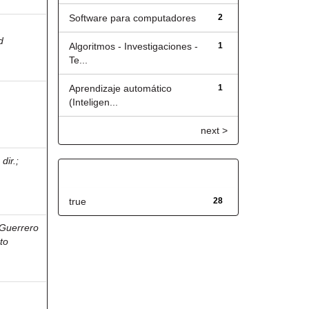
Software para computadores
2
d
Algoritmos - Investigaciones -
1
Te...
Aprendizaje automático
1
(Inteligen...
next >
dir.
;
Has File(s)
true
28
Guerrero
to