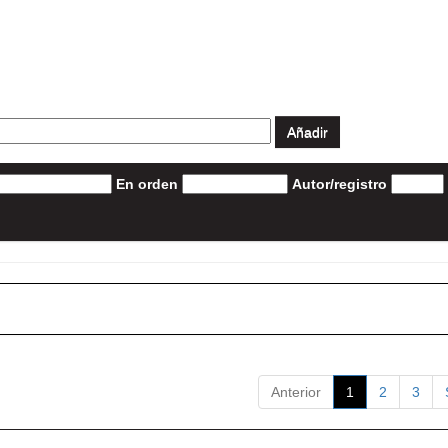
En orden
Autor/registro
Anterior
1
2
3