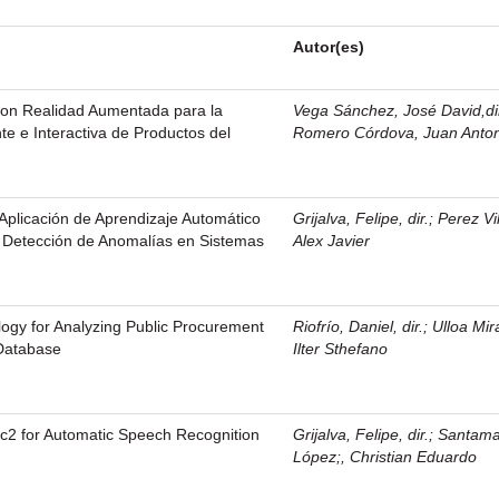
Autor(es)
 con Realidad Aumentada para la
Vega Sánchez, José David,di
ente e Interactiva de Productos del
Romero Córdova, Juan Anto
 Aplicación de Aprendizaje Automático
Grijalva, Felipe, dir.
;
Perez Vi
y Detección de Anomalías en Sistemas
Alex Javier
ogy for Analyzing Public Procurement
Riofrío, Daniel, dir.
;
Ulloa Mir
Database
Ilter Sthefano
c2 for Automatic Speech Recognition
Grijalva, Felipe, dir.
;
Santama
López;, Christian Eduardo