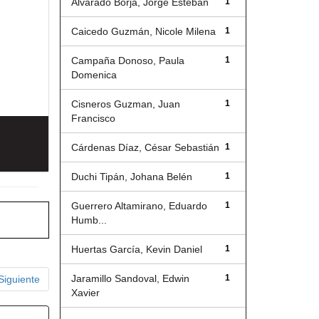
Alvarado Borja, Jorge Esteban
1
Caicedo Guzmán, Nicole Milena
1
Campaña Donoso, Paula
1
Domenica
Cisneros Guzman, Juan
1
Francisco
Cárdenas Díaz, César Sebastián
1
Duchi Tipán, Johana Belén
1
Guerrero Altamirano, Eduardo
1
Humb...
Huertas García, Kevin Daniel
1
Jaramillo Sandoval, Edwin
1
Siguiente
Xavier