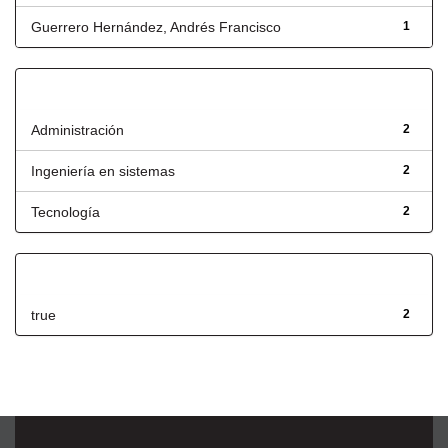
Guerrero Hernández, Andrés Francisco
1
Título
Administración
2
Ingeniería en sistemas
2
Tecnología
2
Has File(s)
true
2