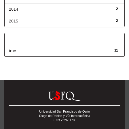
2014
2
2015
2
Has File(s)
true
11
Universidad San Francisco de Quito
Diego de Robles y Vía Interoceánica
+593 2 297 1700