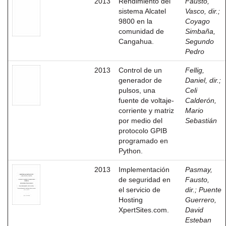
2013
Rendimiento del
Fausto,
sistema Alcatel
Vasco, dir.
;
9800 en la
Coyago
comunidad de
Simbaña,
Cangahua.
Segundo
Pedro
2013
Control de un
Fellig,
generador de
Daniel, dir.
;
pulsos, una
Celi
fuente de voltaje-
Calderón,
corriente y matriz
Mario
por medio del
Sebastián
protocolo GPIB
programado en
Python.
2013
Implementación
Pasmay,
de seguridad en
Fausto,
el servicio de
dir.
;
Puente
Hosting
Guerrero,
XpertSites.com.
David
Esteban