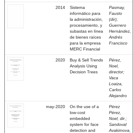
2014
Sistema
Pasmay,
informático para
Fausto
la administración,
(dir)
;
procesamiento, y
Guerrero
subastas en línea
Hernández,
de bienes raíces
Andrés
para la empresa
Francisco
MERC Financial
2020
Buy & Sell Trends
Pérez,
Analysis Using
Noel,
Decision Trees
director
;
Vaca
Loaiza,
Carlos
Alejandro
may-2020
On the use of a
Pérez
low-cost
Pérez,
embedded
Noel, dir.
;
system for face
Sandoval
detection and
Avakimova,