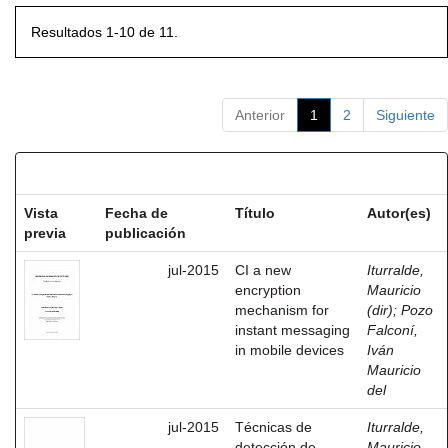
Resultados 1-10 de 11.
Anterior
1
2
Siguiente
Resultados por ítem:
Vista
Fecha de
Título
Autor(es)
previa
publicación
jul-2015
CI a new
Iturralde,
encryption
Mauricio
mechanism for
(dir)
;
Pozo
instant messaging
Falconí,
in mobile devices
Iván
Mauricio
del
jul-2015
Técnicas de
Iturralde,
detección de
Mauricio