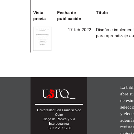
Resultados por ítem:
Vista
Fecha de
Título
previa
publicación
17-feb-2022
Diseño e implementa
para aprendizaje au
La bibl
abre su
de est
selecci
Universidad San Francisco de
y elect
Quito
Diego de Robles y Vía
además 
Interoceánica
revista
+593 2 297 1700
materia