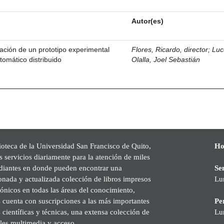
Autor(es)
ción de un prototipo experimental
Flores, Ricardo, director
;
Luc
tomático distribuido
Olalla, Joel Sebastián
ioteca de la Universidad San Francisco de Quito,
Ho
s servicios diariamente para la atención de miles
udiantes en donde pueden encontrar una
Se
onada y actualizada colección de libros impresos
Lu
rónicos en todas las áreas del conocimiento,
cuenta con suscripciones a las más importantes
Pe
s científicas y técnicas, una extensa colección de
Lu
les multimedia y acceso.