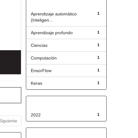
Título
Aprendizaje automático
1
(Inteligen...
Aprendizaje profundo
1
Ciencias
1
Computación
1
EnsorFlow
1
Keras
1
Fecha de lanzamiento
2022
1
Siguiente
Has File(s)