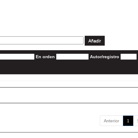
En orden
Autor/registro
Anterior
1