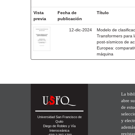
Resultados por ítem:
Vista
Fecha de
Título
previa
publicación
12-dic-2024
Modelo de clasific
Transformers para l
post-sísmicos de a
Europea: comparati
máquina
La bibl
abre su
de est
selecci
Universidad San Francisco de
y elect
Quito
Diego de Robles y Vía
además 
Interoceánica
revista
+593 2 297 1700