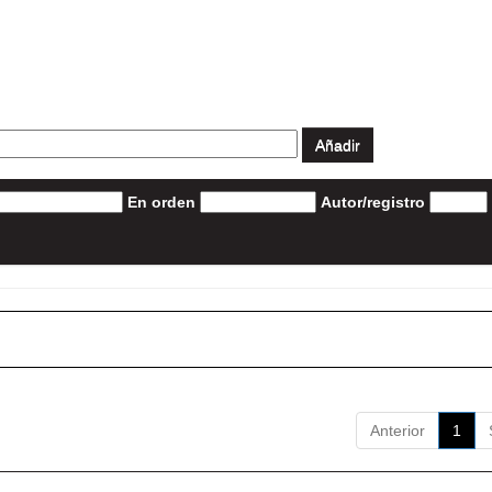
En orden
Autor/registro
Anterior
1