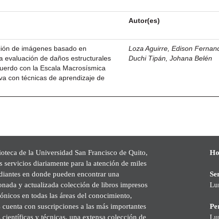
Autor(es)
ación de imágenes basado en
Loza Aguirre, Edison Fernand
a evaluación de daños estructurales
Duchi Tipán, Johana Belén
cuerdo con la Escala Macrosísmica
va con técnicas de aprendizaje de
ioteca de la Universidad San Francisco de Quito,
Ho
s servicios diariamente para la atención de miles
udiantes en donde pueden encontrar una
Se
onada y actualizada colección de libros impresos
Lu
rónicos en todas las áreas del conocimiento,
cuenta con suscripciones a las más importantes
Pe
s científicas y técnicas, una extensa colección de
Lu