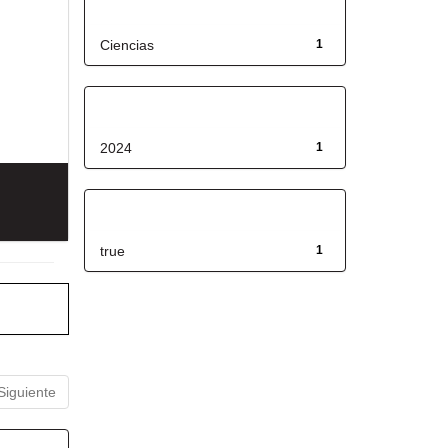
Título
Ciencias
1
Fecha de lanzamiento
2024
1
Has File(s)
true
1
Siguiente