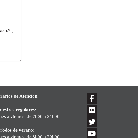
o, dir.
;
rarios de Atención
mestres regulares:
nes a viernes: de 7h00 a 21h00
ríodos de verano:
nes a viernes: de 8h00 a 20h00