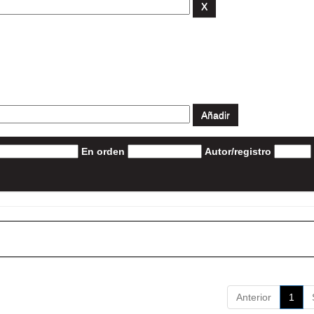
En orden
Autor/registro
Anterior
1