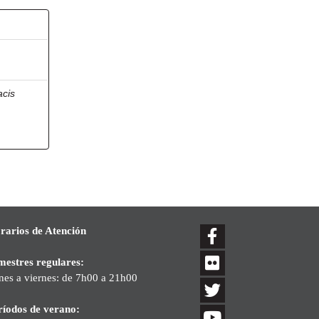
acis
rarios de Atención
mestres regulares:
nes a viernes: de 7h00 a 21h00
ríodos de verano: