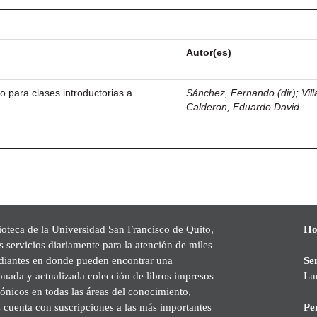
Autor(es)
lo para clases introductorias a
Sánchez, Fernando (dir)
;
Vill
Calderon, Eduardo David
ioteca de la Universidad San Francisco de Quito,
Ho
s servicios diariamente para la atención de miles
udiantes en donde pueden encontrar una
Se
onada y actualizada colección de libros impresos
Lu
rónicos en todas las áreas del conocimiento,
cuenta con suscripciones a las más importantes
Pe