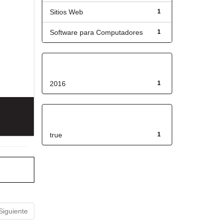
Sitios Web
1
Software para Computadores
1
Fecha de lanzamiento
2016
1
Has File(s)
true
1
Siguiente