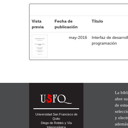
Resultados por ítem:
Vista
Fecha de
Título
previa
publicación
may-2016
Interfaz de desarrol
programación
La bibl
abre su
de est
selecci
Universidad San Francisco de
y elect
Quito
Diego de Robles y Vía
además 
Interoceánica