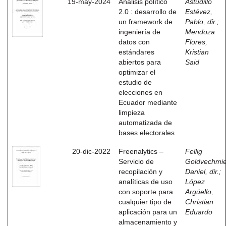
19-may-2024
Análisis político
Astudillo
2.0 : desarrollo de
Estévez,
un framework de
Pablo, dir.
;
ingeniería de
Mendoza
datos con
Flores,
estándares
Kristian
abiertos para
Said
optimizar el
estudio de
elecciones en
Ecuador mediante
limpieza
automatizada de
bases electorales
20-dic-2022
Freenalytics –
Fellig
Servicio de
Goldvechmie
recopilación y
Daniel, dir.
;
analíticas de uso
López
con soporte para
Argüello,
cualquier tipo de
Christian
aplicación para un
Eduardo
almacenamiento y