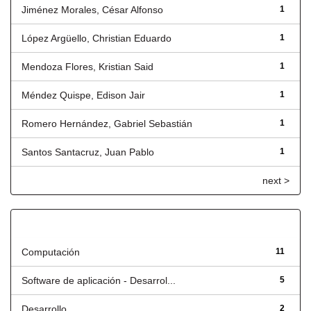
Jiménez Morales, César Alfonso
1
López Argüello, Christian Eduardo
1
Mendoza Flores, Kristian Said
1
Méndez Quispe, Edison Jair
1
Romero Hernández, Gabriel Sebastián
1
Santos Santacruz, Juan Pablo
1
next >
Título
Computación
11
Software de aplicación - Desarrol...
5
Desarrollo
2