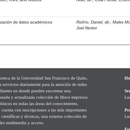
lización de datos académicos
Riofrío, Daniel, dir.
;
Males Mo
Joel Nestor
ioteca de la Universidad San Francisco de Quito,
Ho
s servicios diariamente para la atención de miles
udiantes en donde pueden encontrar una
Se
onada y actualizada colección de libros impresos
Lu
rónicos en todas las áreas del conocimiento,
cuenta con suscripciones a las más importantes
Pe
s científicas y técnicas, una extensa colección de
Lu
les multimedia y acceso.
Fer