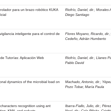
trolador para un brazo robótico KUKA
Riofrío, Daniel, dir.
;
Morales 
icial
Diego Santiago
igilancia inteligente para el control de
Flores Moyano, Ricardo, dir.
Cedeño, Adrián Humberto
de Tutorías: Aplicación Web
Riofrío, Daniel, dir.
;
Llanes P
Pablo David
onal dynamics of the microbial load on
Machado, Antonio, dir.
;
Yépe
r
Pozo Tobar, María Paula
 characters recognition using ant
Ibarra-Fiallo, Julio, dir.
;
Pérez
ction, KNN, and reducts
Noel, dir.
;
Cola Pilicita, Crist