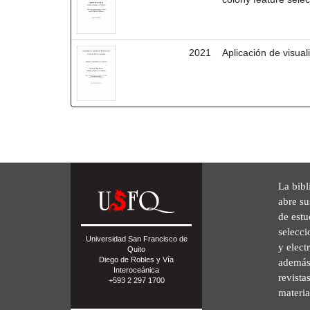
2021
Aplicación de visua
La bibl
abre su
de est
selecci
Universidad San Francisco de
y elect
Quito
Diego de Robles y Vía
además 
Interoceánica
revista
+593 2 297 1700
materia