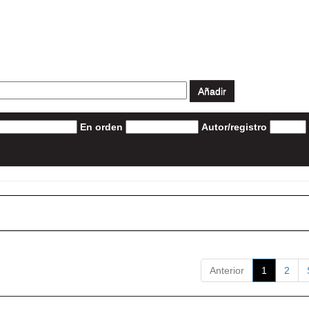
En orden
Autor/registro
Anterior
1
2