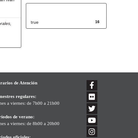
Has File(s)
true
16
rales,
rarios de Atención
mestres regulares:
nes a viernes: de 7h00 a 21h00
ríodos de verano:
nes a viernes: de 8h00 a 20h00
iados oficiales: