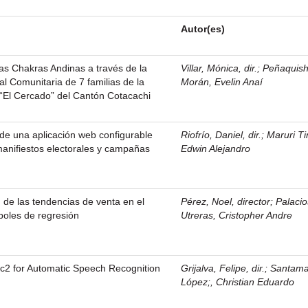
Autor(es)
las Chakras Andinas a través de la
Villar, Mónica, dir.
;
Peñaquis
al Comunitaria de 7 familias de la
Morán, Evelin Anaí
El Cercado” del Cantón Cotacachi
 de una aplicación web configurable
Riofrío, Daniel, dir.
;
Maruri Ti
 manifiestos electorales y campañas
Edwin Alejandro
n de las tendencias de venta en el
Pérez, Noel, director
;
Palacio
oles de regresión
Utreras, Cristopher Andre
c2 for Automatic Speech Recognition
Grijalva, Felipe, dir.
;
Santama
López;, Christian Eduardo