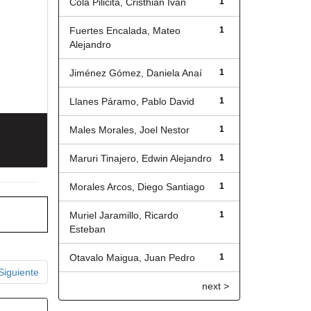
Cola Pilicita, Cristhian Iván
1
Fuertes Encalada, Mateo
1
Alejandro
Jiménez Gómez, Daniela Anaí
1
Llanes Páramo, Pablo David
1
Males Morales, Joel Nestor
1
Maruri Tinajero, Edwin Alejandro
1
Morales Arcos, Diego Santiago
1
Muriel Jaramillo, Ricardo
1
Esteban
Otavalo Maigua, Juan Pedro
1
Siguiente
next >