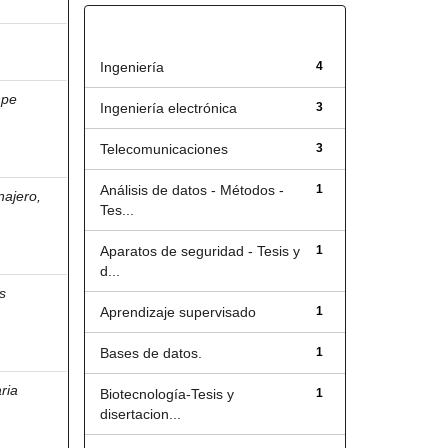
Título
Ingeniería
4
hpe
Ingeniería electrónica
3
Telecomunicaciones
3
Análisis de datos - Métodos -
1
najero,
Tes...
Aparatos de seguridad - Tesis y
1
d...
s
Aprendizaje supervisado
1
Bases de datos.
1
ria
Biotecnología-Tesis y
1
disertacion...