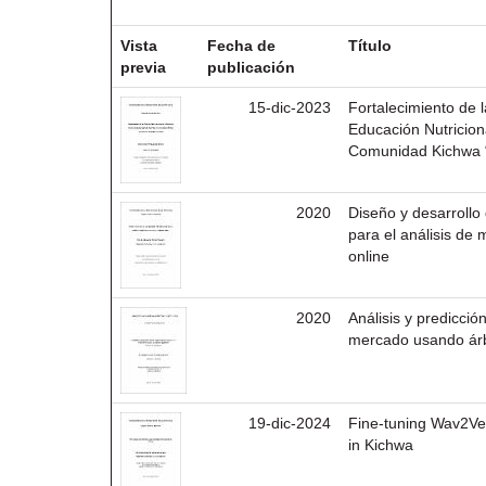
Resultados por ítem:
Vista
Fecha de
Título
previa
publicación
15-dic-2023
Fortalecimiento de 
Educación Nutricion
Comunidad Kichwa “
2020
Diseño y desarrollo
para el análisis de
online
2020
Análisis y predicció
mercado usando árb
19-dic-2024
Fine-tuning Wav2Ve
in Kichwa