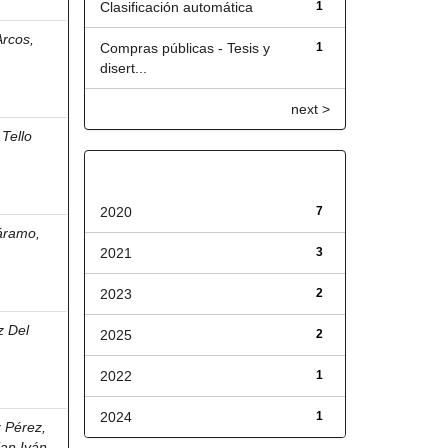
Clasificación automática
1
Arcos,
Compras públicas - Tesis y
1
disert...
next >
;
Tello
Fecha de lanzamiento
2020
7
áramo,
2021
3
2023
2
z Del
2025
2
2022
1
2024
1
 Pérez,
hian Iván