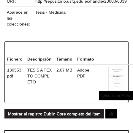
URI :
http://repositorio.usfq.edu.ec/handle/23000/6339
Aparece en
Tesis - Medicina
las
colecciones:
Ficheros en este ítem:
Fichero
Descripción
Tamaño
Formato
130553.
TESIS A TEX
2.07 MB
Adobe
pdf
TO COMPL
PDF
ETO
Visualizar/Abrir
Mostrar el registro Dublin Core completo del ítem