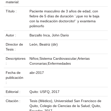
material:
Título :
Paciente masculino de 3 años de edad, con
fiebre de 5 días de duración ¨¡que no le baja
con la medicación doctorcito!¨ y exantema
polimorfo
Autor :
Barzallo Inca, John Dario
Director de
León, Beatriz (dir)
Tesis :
Descriptores
Niños;Sistema Cardiovascular;Arterias
:
Coronarias;Enfermedades
Fecha de
abr-2017
publicación
:
Editorial :
Quito: USFQ, 2017
Citación :
Tesis (Médico), Universidad San Francisco de
Quito, Colegio de Ciencias de la Salud; Quito,
Ecuador, 2017