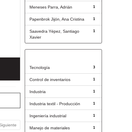
Meneses Parra, Adrián
1
Papenbrok Jijón, Ana Cristina
1
Saavedra Yépez, Santiago
1
Xavier
Título
Tecnología
3
Control de inventarios
1
Industria
1
Industria textil - Producción
1
Ingeniería industrial
1
Siguiente
Manejo de materiales
1