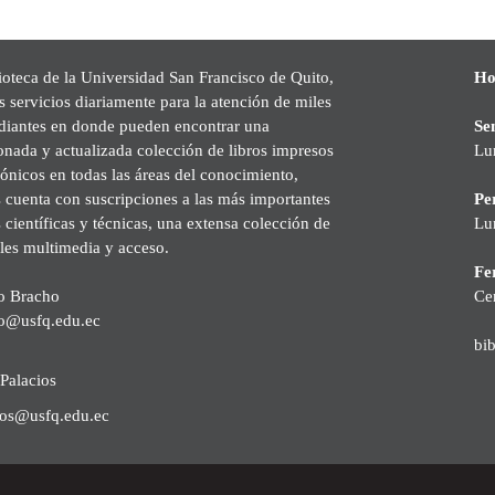
ioteca de la Universidad San Francisco de Quito,
Ho
s servicios diariamente para la atención de miles
udiantes en donde pueden encontrar una
Se
onada y actualizada colección de libros impresos
Lu
rónicos en todas las áreas del conocimiento,
cuenta con suscripciones a las más importantes
Pe
s científicas y técnicas, una extensa colección de
Lu
les multimedia y acceso.
Fer
o Bracho
Ce
o@usfq.edu.ec
bi
Palacios
ios@usfq.edu.ec