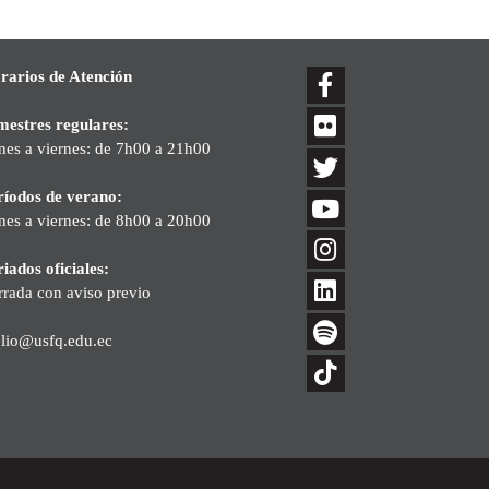
rarios de Atención
mestres regulares:
nes a viernes: de 7h00 a 21h00
ríodos de verano:
nes a viernes: de 8h00 a 20h00
iados oficiales:
rrada con aviso previo
blio@usfq.edu.ec