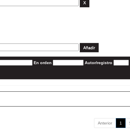
En orden
Autor/registro
Anterior
1