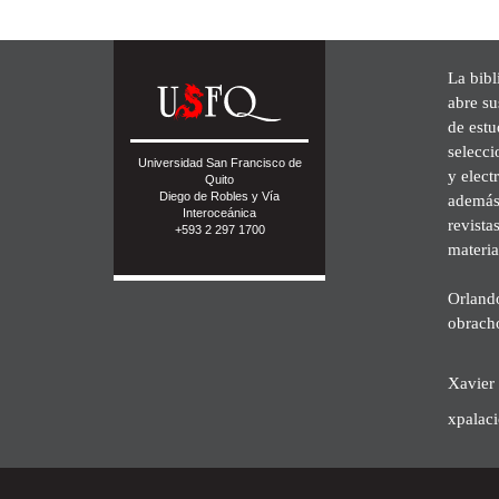
La bibl
abre su
de est
selecci
Universidad San Francisco de
y elect
Quito
Diego de Robles y Vía
además 
Interoceánica
revista
+593 2 297 1700
materia
Orland
obrach
Xavier 
xpalac