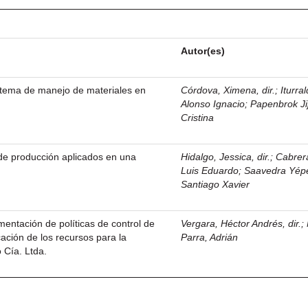
Autor(es)
stema de manejo de materiales en
Córdova, Ximena, dir.
;
Iturral
Alonso Ignacio
;
Papenbrok Ji
Cristina
de producción aplicados en una
Hidalgo, Jessica, dir.
;
Cabrer
Luis Eduardo
;
Saavedra Yép
Santiago Xavier
entación de políticas de control de
Vergara, Héctor Andrés, dir.
;
icación de los recursos para la
Parra, Adrián
 Cía. Ltda.