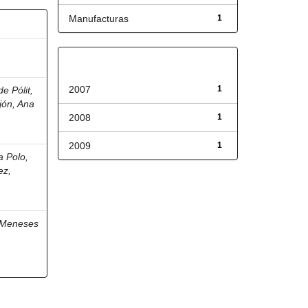
Manufacturas
1
Fecha de lanzamiento
2007
1
de Pólit,
jón, Ana
2008
1
2009
1
a Polo,
ez,
Meneses