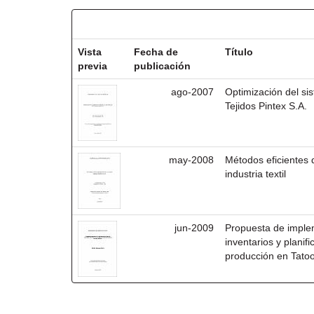
Resultados por ítem:
Vista
Fecha de
Título
previa
publicación
ago-2007
Optimización del si
Tejidos Pintex S.A.
may-2008
Métodos eficientes 
industria textil
jun-2009
Propuesta de implem
inventarios y planif
producción en Tatoo