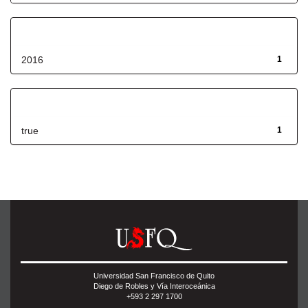
Fecha de lanzamiento
2016
1
Has File(s)
true
1
Universidad San Francisco de Quito
Diego de Robles y Vía Interoceánica
+593 2 297 1700