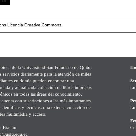
mons
Licencia Creative Commons
ioteca de la Universidad San Francisco de Quito,
Ho
s servicios diariamente para la atención de miles
udiantes en donde pueden encontrar una
Se
onada y actualizada colección de libros impresos
Lu
rónicos en todas las áreas del conocimiento,
cuenta con suscripciones a las más importantes
Pe
s científicas y técnicas, una extensa colección de
Lu
les multimedia y acceso.
Fer
o Bracho
Ce
o@usfq.edu.ec