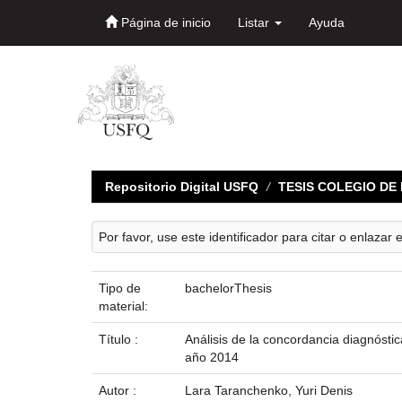
Página de inicio
Listar
Ayuda
Skip
navigation
Repositorio Digital USFQ
TESIS COLEGIO D
Por favor, use este identificador para citar o enlazar 
Tipo de
bachelorThesis
material:
Título :
Análisis de la concordancia diagnóstic
año 2014
Autor :
Lara Taranchenko, Yuri Denis