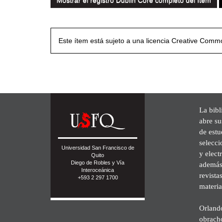
Mostrar el registro Dublin Core completo del ítem
Este ítem está sujeto a una licencia Creative Com
La bibl
abre su
de est
selecci
Universidad San Francisco de
y elect
Quito
Diego de Robles y Vía
además 
Interoceánica
revista
+593 2 297 1700
materia
Orland
obrach