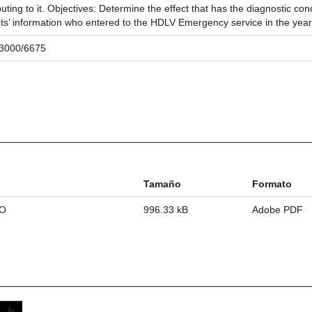
uting to it. Objectives: Determine the effect that has the diagnostic con
nts’ information who entered to the HDLV Emergency service in the year
/23000/6675
Tamaño
Formato
TO
996.33 kB
Adobe PDF