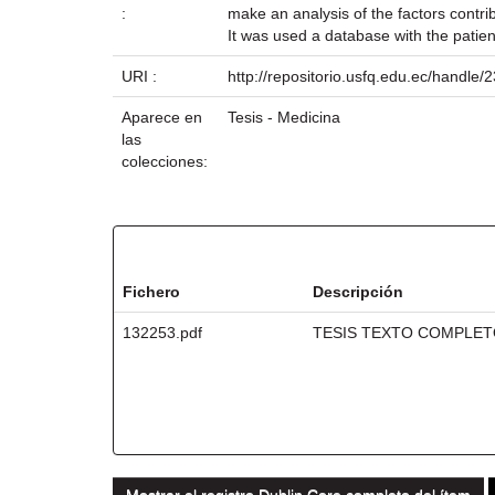
:
make an analysis of the factors contrib
It was used a database with the patie
URI :
http://repositorio.usfq.edu.ec/handle
Aparece en
Tesis - Medicina
las
colecciones:
Ficheros en este ítem:
Fichero
Descripción
132253.pdf
TESIS TEXTO COMPLE