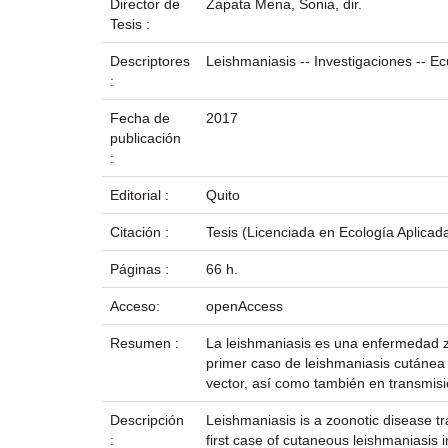
Director de
Zapata Mena, Sonia, dir.
Tesis :
Descriptores
Leishmaniasis -- Investigaciones -- Ec
:
Fecha de
2017
publicación
:
Editorial :
Quito
Citación :
Tesis (Licenciada en Ecología Aplicad
Páginas :
66 h.
Acceso:
openAccess
Resumen :
La leishmaniasis es una enfermedad zo
primer caso de leishmaniasis cutánea
vector, así como también en transmisió
Descripción
Leishmaniasis is a zoonotic disease t
:
first case of cutaneous leishmaniasis 