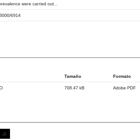
prevalence were carried out...
/23000/6914
Tamaño
Formato
TO
708.47 kB
Adobe PDF