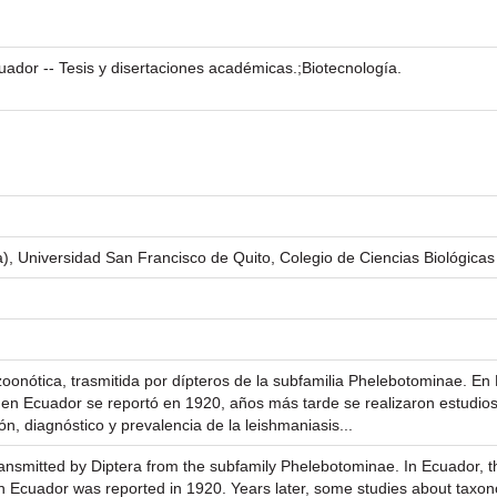
uador -- Tesis y disertaciones académicas.;Biotecnología.
a), Universidad San Francisco de Quito, Colegio de Ciencias Biológicas
onótica, trasmitida por dípteros de la subfamilia Phelebotominae. En 
 en Ecuador se reportó en 1920, años más tarde se realizaron estudio
n, diagnóstico y prevalencia de la leishmaniasis...
ransmitted by Diptera from the subfamily Phelebotominae. In Ecuador, th
in Ecuador was reported in 1920. Years later, some studies about taxon