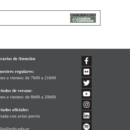
rarios de Atención
mestres regulares:
nes a viernes: de 7h00 a 21h00
ríodos de verano:
nes a viernes: de 8h00 a 20h00
iados oficiales:
rrada con aviso previo
blio@usfq.edu.ec