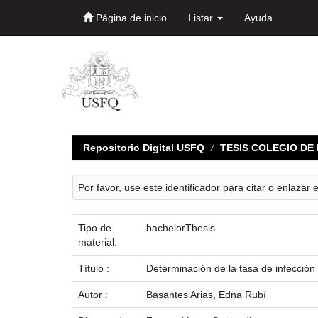
Página de inicio
Listar
Ayuda
Skip
navigation
Repositorio Digital USFQ
TESIS COLEGIO D
Por favor, use este identificador para citar o enlazar 
Tipo de
bachelorThesis
material:
Título :
Determinación de la tasa de infección
Autor :
Basantes Arias, Edna Rubí