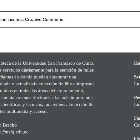
mons
Licencia Creative Commons
ioteca de la Universidad San Francisco de Quito,
Ho
s servicios diariamente para la atención de miles
udiantes en donde pueden encontrar una
Se
onada y actualizada colección de libros impresos
Lu
rónicos en todas las áreas del conocimiento,
cuenta con suscripciones a las más importantes
Pe
s científicas y técnicas, una extensa colección de
Lu
les multimedia y acceso.
Fer
o Bracho
Ce
o@usfq.edu.ec
bi