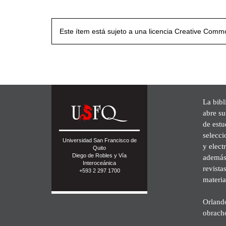
Este ítem está sujeto a una licencia Creative Com
La bibl
abre su
de est
selecci
Universidad San Francisco de
y elect
Quito
Diego de Robles y Vía
además 
Interoceánica
revista
+593 2 297 1700
materia
Orland
obrach