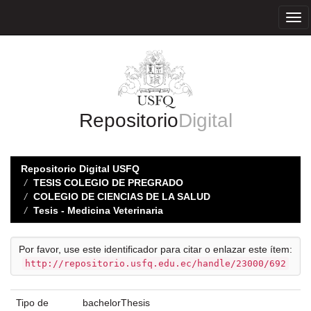
Skip
navigation
Repositorio
Digital
Repositorio Digital USFQ
TESIS COLEGIO DE PREGRADO
COLEGIO DE CIENCIAS DE LA SALUD
Tesis - Medicina Veterinaria
Por favor, use este identificador para citar o enlazar este ítem:
http://repositorio.usfq.edu.ec/handle/23000/692
Tipo de
bachelorThesis