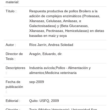
material:
Título :
Respuesta productiva de pollos Broilers a la
adición de complejos enzimáticos (Proteasas,
Xilanasas, Celulasas, Amilasas, α
Galactosisadasa) y (Beta Glucanasas,
Xilanasas, Pectinasas, Hemicelulasas) en dietas
basadas en maiz y soya
Autor :
Ríos Jarrín, Andrea Soledad
Director de
Aragón, Eduardo, dir.
Tesis :
Descriptores
Industria avícola;Pollos - Alimentación y
:
alimentos;Medicina veterinaria
Fecha de
sep-2009
publicación
:
Editorial :
Quito: USFQ, 2009
Citación :
Tesis (Médico Veterinario), Universidad San