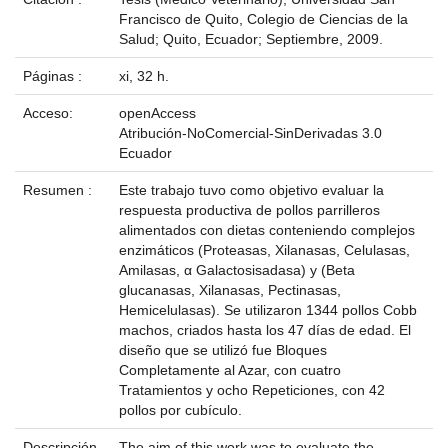
Francisco de Quito, Colegio de Ciencias de la
Salud; Quito, Ecuador; Septiembre, 2009.
Páginas :
xi, 32 h.
Acceso:
openAccess
Atribución-NoComercial-SinDerivadas 3.0
Ecuador
Resumen :
Este trabajo tuvo como objetivo evaluar la
respuesta productiva de pollos parrilleros
alimentados con dietas conteniendo complejos
enzimáticos (Proteasas, Xilanasas, Celulasas,
Amilasas, α Galactosisadasa) y (Beta
glucanasas, Xilanasas, Pectinasas,
Hemicelulasas). Se utilizaron 1344 pollos Cobb
machos, criados hasta los 47 días de edad. El
diseño que se utilizó fue Bloques
Completamente al Azar, con cuatro
Tratamientos y ocho Repeticiones, con 42
pollos por cubículo.
Descripción
The aim of this work was to evaluate the