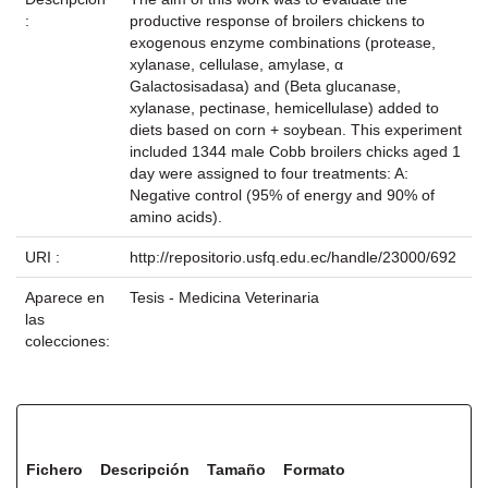
:
productive response of broilers chickens to
exogenous enzyme combinations (protease,
xylanase, cellulase, amylase, α
Galactosisadasa) and (Beta glucanase,
xylanase, pectinase, hemicellulase) added to
diets based on corn + soybean. This experiment
included 1344 male Cobb broilers chicks aged 1
day were assigned to four treatments: A:
Negative control (95% of energy and 90% of
amino acids).
URI :
http://repositorio.usfq.edu.ec/handle/23000/692
Aparece en
Tesis - Medicina Veterinaria
las
colecciones:
Ficheros en este ítem:
Fichero
Descripción
Tamaño
Formato