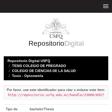
Skip
navigation
Repositorio
Digital
Repositorio Digital USFQ
TESIS COLEGIO DE PREGRADO
COLEGIO DE CIENCIAS DE LA SALUD
Tesis - Optometría
Por favor, use este identificador para citar o enlazar este ítem:
http://repositorio.usfq.edu.ec/handle/23000/6927
Tipo de
bachelorThesis