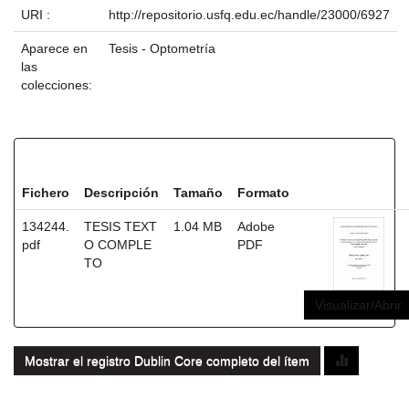
URI :
http://repositorio.usfq.edu.ec/handle/23000/6927
Aparece en
Tesis - Optometría
las
colecciones:
Ficheros en este ítem:
Fichero
Descripción
Tamaño
Formato
134244.
TESIS TEXT
1.04 MB
Adobe
pdf
O COMPLE
PDF
TO
Visualizar/Abrir
Mostrar el registro Dublin Core completo del ítem