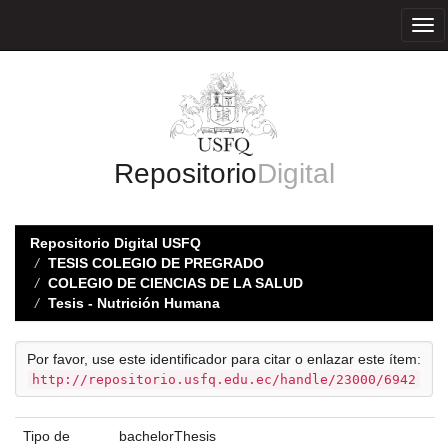
Skip
navigation
Repositorio
Digital
Repositorio Digital USFQ
TESIS COLEGIO DE PREGRADO
COLEGIO DE CIENCIAS DE LA SALUD
Tesis - Nutrición Humana
Por favor, use este identificador para citar o enlazar este ítem:
http://repositorio.usfq.edu.ec/handle/23000/6942
Tipo de
bachelorThesis