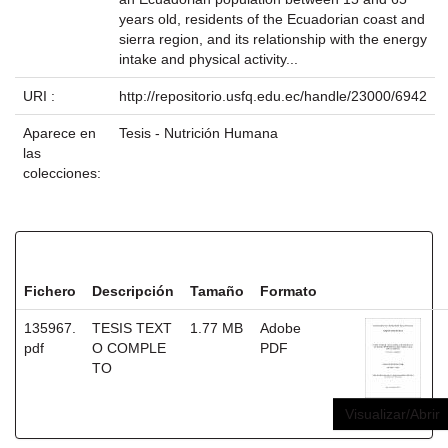
years old, residents of the Ecuadorian coast and
sierra region, and its relationship with the energy
intake and physical activity...
URI :
http://repositorio.usfq.edu.ec/handle/23000/6942
Aparece en
Tesis - Nutrición Humana
las
colecciones:
Ficheros en este ítem:
Fichero
Descripción
Tamaño
Formato
135967.
TESIS TEXT
1.77 MB
Adobe
pdf
O COMPLE
PDF
TO
Visualizar/Abrir