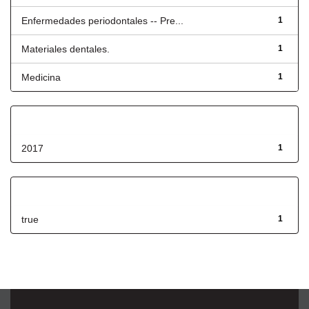
Enfermedades periodontales -- Pre...
1
Materiales dentales.
1
Medicina
1
Fecha de lanzamiento
2017
1
Has File(s)
true
1