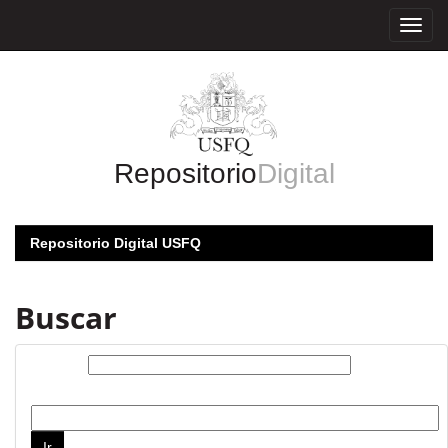
Skip
navigation
Repositorio
Digital
Repositorio Digital USFQ
Buscar
Buscar:
por