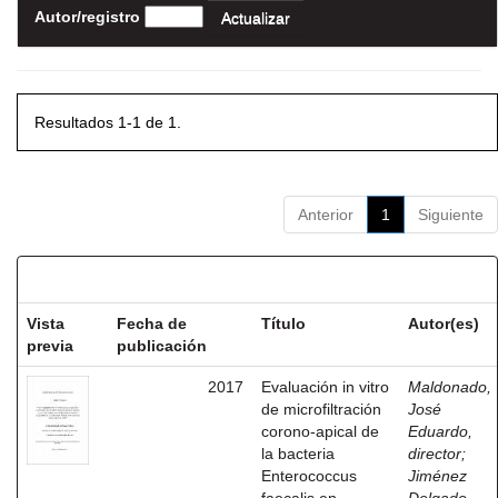
Autor/registro
Resultados 1-1 de 1.
Anterior
1
Siguiente
Resultados por ítem:
Vista
Fecha de
Título
Autor(es)
previa
publicación
2017
Evaluación in vitro
Maldonado,
de microfiltración
José
corono-apical de
Eduardo,
la bacteria
director
;
Enterococcus
Jiménez