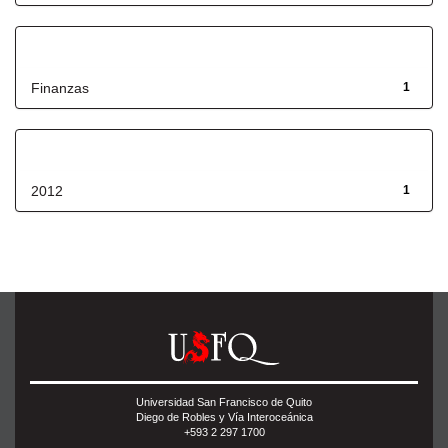
Título
Finanzas
1
Fecha de lanzamiento
2012
1
Universidad San Francisco de Quito
Diego de Robles y Vía Interoceánica
+593 2 297 1700