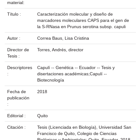
material:
Título :
Caracterización molecular y diseño de
marcadores moleculares CAPS para el gen de
la S-RNasa en Prunus serotina subsp. capuli
Autor :
Correa Baus, Lisa Cristina
Director de
Torres, Andrés, director
Tesis :
Descriptores
Capulí -- Genética -- Ecuador -- Tesis y
:
disertaciones académicas;Capulí --
Biotecnología
Fecha de
2018
publicación
:
Editorial :
Quito
Citación :
Tesis (Licenciada en Biología), Universidad San
Francisco de Quito, Colegio de Ciencias
Biológicas y Ambientales; Quito, Ecuador, 2018