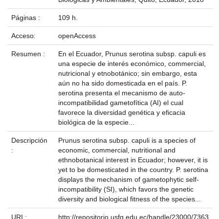
Páginas :
109 h.
Acceso:
openAccess
Resumen :
En el Ecuador, Prunus serotina subsp. capuli es
una especie de interés económico, commercial,
nutricional y etnobotánico; sin embargo, esta
aún no ha sido domesticada en el país. P.
serotina presenta el mecanismo de auto-
incompatibilidad gametofítica (AI) el cual
favorece la diversidad genética y eficacia
biológica de la especie...
Descripción
Prunus serotina subsp. capuli is a species of
:
economic, commercial, nutritional and
ethnobotanical interest in Ecuador; however, it is
yet to be domesticated in the country. P. serotina
displays the mechanism of gametophytic self-
incompatibility (SI), which favors the genetic
diversity and biological fitness of the species...
URI :
http://repositorio.usfq.edu.ec/handle/23000/7363