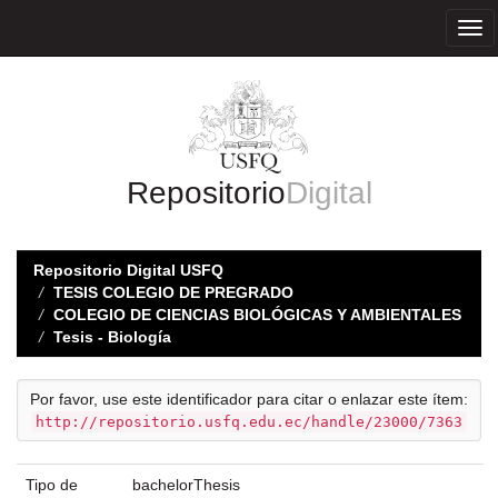
Skip
navigation
Repositorio
Digital
Repositorio Digital USFQ
TESIS COLEGIO DE PREGRADO
COLEGIO DE CIENCIAS BIOLÓGICAS Y AMBIENTALES
Tesis - Biología
Por favor, use este identificador para citar o enlazar este ítem:
http://repositorio.usfq.edu.ec/handle/23000/7363
Tipo de
bachelorThesis