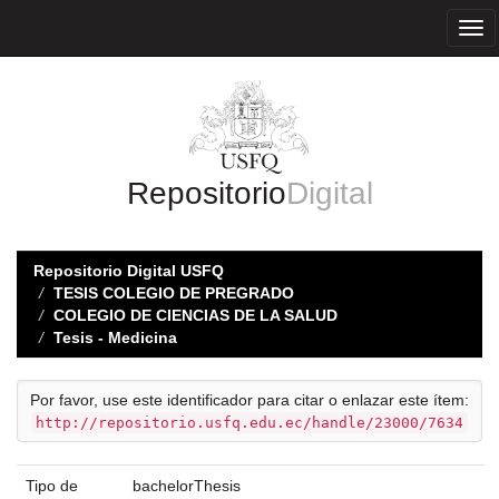
Skip
navigation
Repositorio
Digital
Repositorio Digital USFQ
TESIS COLEGIO DE PREGRADO
COLEGIO DE CIENCIAS DE LA SALUD
Tesis - Medicina
Por favor, use este identificador para citar o enlazar este ítem:
http://repositorio.usfq.edu.ec/handle/23000/7634
Tipo de
bachelorThesis