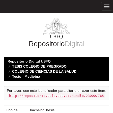
Skip
navigation
Repositorio
Digital
Repositorio Digital USFQ
TESIS COLEGIO DE PREGRADO
COLEGIO DE CIENCIAS DE LA SALUD
Tesis - Medicina
Por favor, use este identificador para citar o enlazar este ítem:
http://repositorio.usfq.edu.ec/handle/23000/765
Tipo de
bachelorThesis