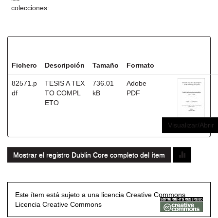
colecciones:
Ficheros en este ítem:
Fichero
Descripción
Tamaño
Formato
82571.p
TESIS A TEX
736.01
Adobe
df
TO COMPL
kB
PDF
ETO
Visualizar/Abrir
Mostrar el registro Dublin Core completo del ítem
Este ítem está sujeto a una licencia Creative Commons
Licencia Creative Commons