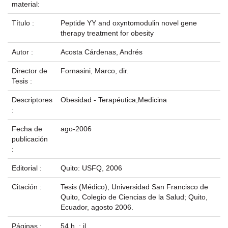
material:
Título :
Peptide YY and oxyntomodulin novel gene
therapy treatment for obesity
Autor :
Acosta Cárdenas, Andrés
Director de
Fornasini, Marco, dir.
Tesis :
Descriptores
Obesidad - Terapéutica;Medicina
:
Fecha de
ago-2006
publicación
:
Editorial :
Quito: USFQ, 2006
Citación :
Tesis (Médico), Universidad San Francisco de
Quito, Colegio de Ciencias de la Salud; Quito,
Ecuador, agosto 2006.
Páginas :
54 h. : il.