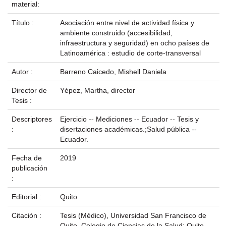
material:
Título :
Asociación entre nivel de actividad física y
ambiente construido (accesibilidad,
infraestructura y seguridad) en ocho países de
Latinoamérica : estudio de corte-transversal
Autor :
Barreno Caicedo, Mishell Daniela
Director de
Yépez, Martha, director
Tesis :
Descriptores
Ejercicio -- Mediciones -- Ecuador -- Tesis y
:
disertaciones académicas.;Salud pública --
Ecuador.
Fecha de
2019
publicación
:
Editorial :
Quito
Citación :
Tesis (Médico), Universidad San Francisco de
Quito, Colegio de Ciencias de la Salud; Quito,