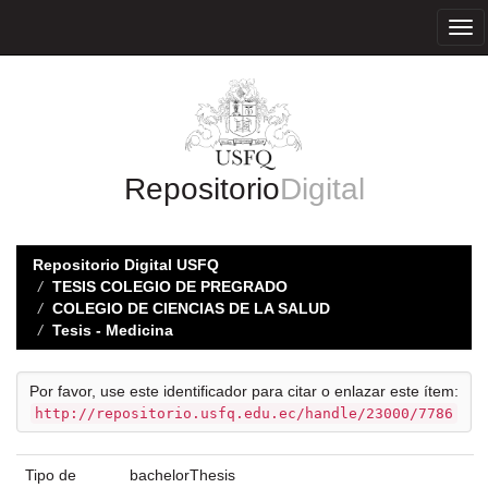
Skip
navigation
Repositorio
Digital
Repositorio Digital USFQ
TESIS COLEGIO DE PREGRADO
COLEGIO DE CIENCIAS DE LA SALUD
Tesis - Medicina
Por favor, use este identificador para citar o enlazar este ítem:
http://repositorio.usfq.edu.ec/handle/23000/7786
Tipo de
bachelorThesis