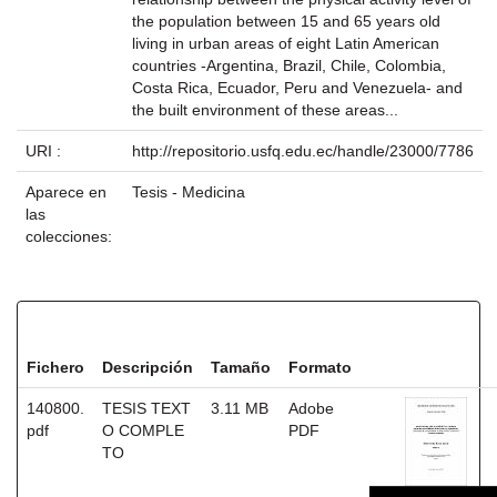
the population between 15 and 65 years old
living in urban areas of eight Latin American
countries -Argentina, Brazil, Chile, Colombia,
Costa Rica, Ecuador, Peru and Venezuela- and
the built environment of these areas...
URI :
http://repositorio.usfq.edu.ec/handle/23000/7786
Aparece en
Tesis - Medicina
las
colecciones:
Ficheros en este ítem:
Fichero
Descripción
Tamaño
Formato
140800.
TESIS TEXT
3.11 MB
Adobe
pdf
O COMPLE
PDF
TO