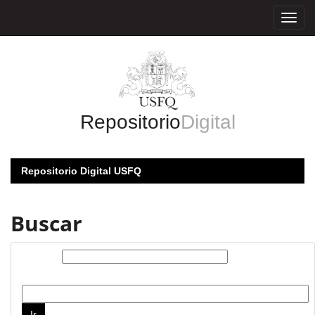
Skip
navigation
Repositorio
Digital
Repositorio Digital USFQ
Buscar
Buscar:
por