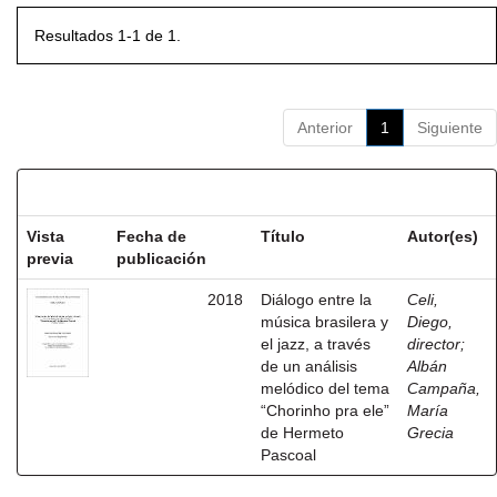
Resultados 1-1 de 1.
Anterior
1
Siguiente
Resultados por ítem:
Vista
Fecha de
Título
Autor(es)
previa
publicación
2018
Diálogo entre la
Celi,
música brasilera y
Diego,
el jazz, a través
director
;
de un análisis
Albán
melódico del tema
Campaña,
“Chorinho pra ele”
María
de Hermeto
Grecia
Pascoal