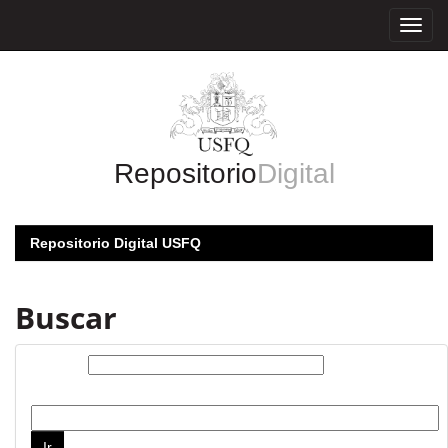
Skip
navigation
Repositorio
Digital
Repositorio Digital USFQ
Buscar
Buscar:
por