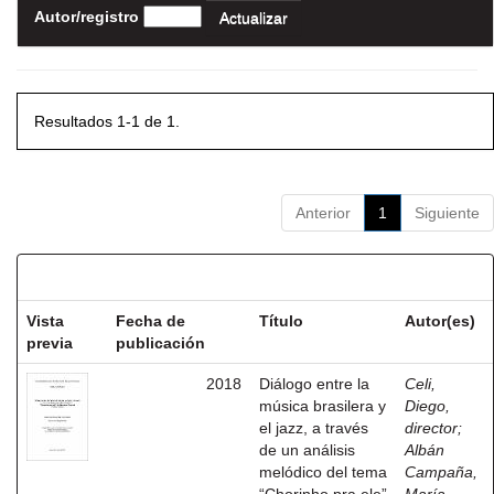
Autor/registro
Resultados 1-1 de 1.
Anterior
1
Siguiente
Resultados por ítem:
Vista
Fecha de
Título
Autor(es)
previa
publicación
2018
Diálogo entre la
Celi,
música brasilera y
Diego,
el jazz, a través
director
;
de un análisis
Albán
melódico del tema
Campaña,