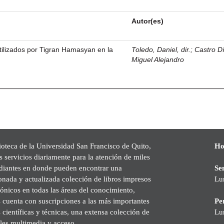
Autor(es)
tilizados por Tigran Hamasyan en la
Toledo, Daniel, dir.
;
Castro D
d
Miguel Alejandro
ioteca de la Universidad San Francisco de Quito,
Ho
s servicios diariamente para la atención de miles
udiantes en donde pueden encontrar una
Se
onada y actualizada colección de libros impresos
Lu
rónicos en todas las áreas del conocimiento,
cuenta con suscripciones a las más importantes
Pe
s científicas y técnicas, una extensa colección de
Lu
les multimedia y acceso.