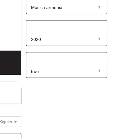
Música armenia.
1
Fecha de lanzamiento
2020
1
Has File(s)
true
1
Siguiente