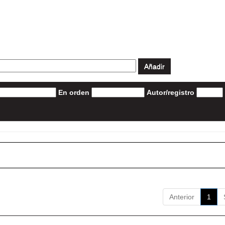
En orden
Autor/registro
Anterior
1