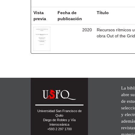
Resultados por ítem:
Vista
Fecha de
Título
previa
publicación
2020
Recursos rítmicos u
obra Out of the Gri
La bibl
abre su
de est
selecci
Universidad San Francisco de
y elect
Quito
Diego de Robles y Vía
además 
Interoceánica
revista
+593 2 297 1700
materia