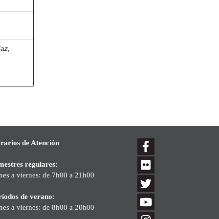
íaz,
rarios de Atención
mestres regulares:
nes a viernes: de 7h00 a 21h00
ríodos de verano:
nes a viernes: de 8h00 a 20h00