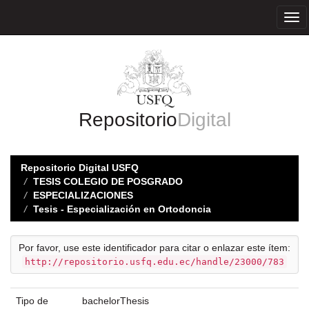
Skip
navigation
Repositorio
Digital
Repositorio Digital USFQ
TESIS COLEGIO DE POSGRADO
ESPECIALIZACIONES
Tesis - Especialización en Ortodoncia
Por favor, use este identificador para citar o enlazar este ítem:
http://repositorio.usfq.edu.ec/handle/23000/783
Tipo de
bachelorThesis