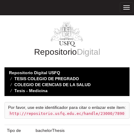
Skip
navigation
Repositorio
Digital
Repositorio Digital USFQ
TESIS COLEGIO DE PREGRADO
COLEGIO DE CIENCIAS DE LA SALUD
Tesis - Medicina
Por favor, use este identificador para citar o enlazar este ítem:
http://repositorio.usfq.edu.ec/handle/23000/7890
Tipo de
bachelorThesis