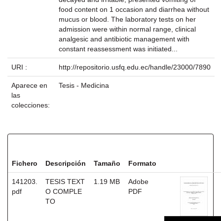
food content on 1 occasion and diarrhea without
mucus or blood. The laboratory tests on her
admission were within normal range, clinical
analgesic and antibiotic management with
constant reassessment was initiated...
URI :
http://repositorio.usfq.edu.ec/handle/23000/7890
Aparece en
Tesis - Medicina
las
colecciones:
Ficheros en este ítem:
Fichero
Descripción
Tamaño
Formato
141203.
TESIS TEXT
1.19 MB
Adobe
pdf
O COMPLE
PDF
TO