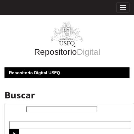
Skip
navigation
Repositorio
Digital
Repositorio Digital USFQ
Buscar
Buscar:
por