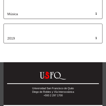
Título
Música
1
Fecha de lanzamiento
2019
1
Universidad San Francisco de Quito
Diego de Robles y Vía Interoceánica
+593 2 297 1700