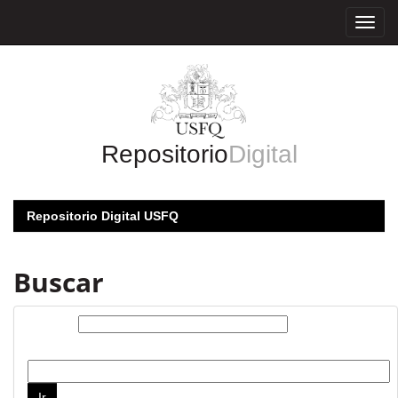
Skip
navigation
Repositorio
Digital
Repositorio Digital USFQ
Buscar
Buscar:
por