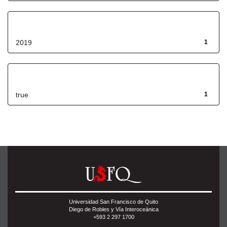
Fecha de lanzamiento
2019
1
Has File(s)
true
1
Universidad San Francisco de Quito
Diego de Robles y Vía Interoceánica
+593 2 297 1700