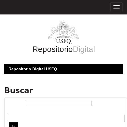
Skip
navigation
Repositorio
Digital
Repositorio Digital USFQ
Buscar
Buscar:
por