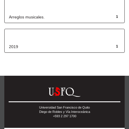
Título
Arreglos musicales.
1
Fecha de lanzamiento
2019
1
Universidad San Francisco de Quito
Diego de Robles y Vía Interoceánica
+593 2 297 1700