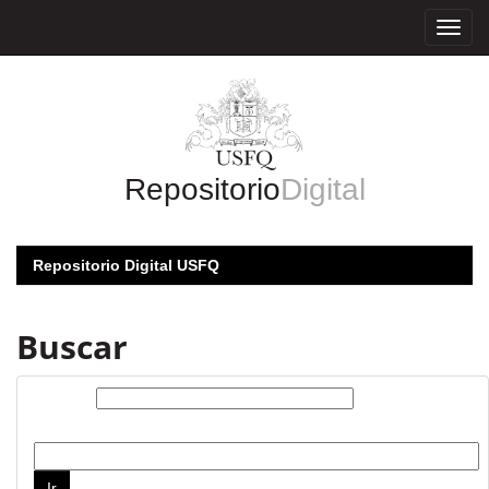
Skip
navigation
Repositorio
Digital
Repositorio Digital USFQ
Buscar
Buscar:
por