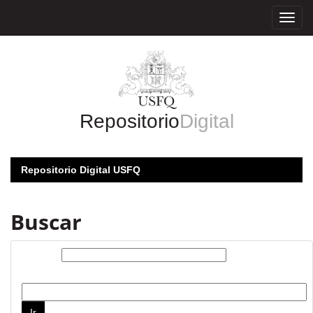
Skip
navigation
Repositorio
Digital
Repositorio Digital USFQ
Buscar
Buscar:
por