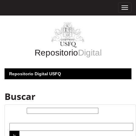
Skip
navigation
Repositorio
Digital
Repositorio Digital USFQ
Buscar
Buscar:
por