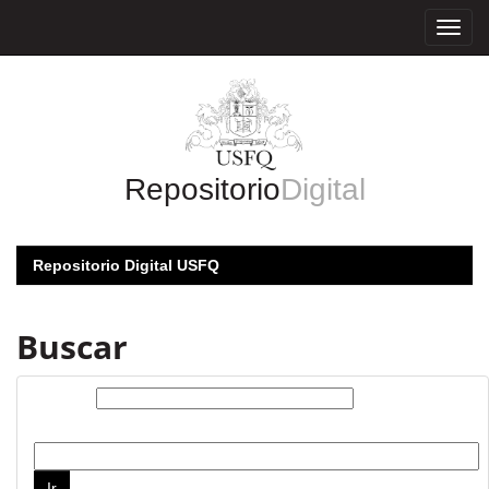
Skip
navigation
Repositorio
Digital
Repositorio Digital USFQ
Buscar
Buscar:
por