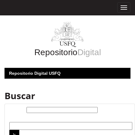
Skip
navigation
Repositorio
Digital
Repositorio Digital USFQ
Buscar
Buscar:
por