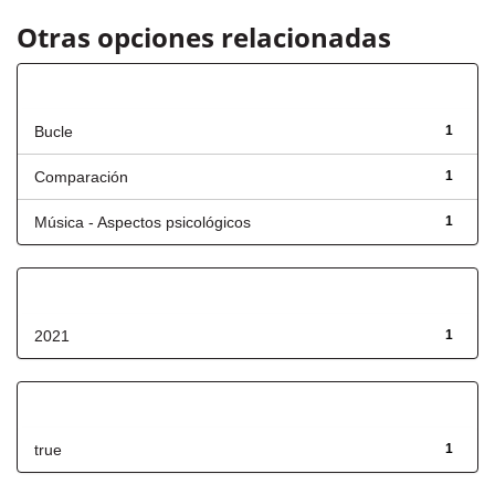
Otras opciones relacionadas
Título
Bucle
1
Comparación
1
Música - Aspectos psicológicos
1
Fecha de lanzamiento
2021
1
Has File(s)
true
1